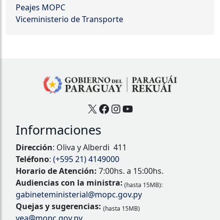
Peajes MOPC
Viceministerio de Transporte
X
Facebook
Instagram
YouTube
Informaciones
Dirección
: Oliva y Alberdi 411
Teléfono
:
(+595 21) 4149000
Horario de Atención:
7:00hs. a 15:00hs.
Audiencias con la ministra:
(hasta 15MB):
gabineteministerial@mopc.gov.py
Quejas y sugerencias:
(hasta 15MB)
vea@mopc.gov.py