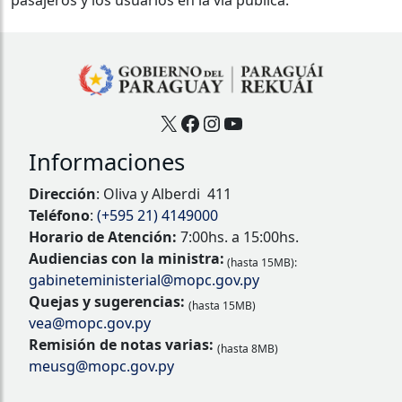
X
Facebook
Instagram
YouTube
Informaciones
Dirección
: Oliva y Alberdi 411
Teléfono
:
(+595 21) 4149000
Horario de Atención:
7:00hs. a 15:00hs.
Audiencias con la ministra:
(hasta 15MB):
gabineteministerial@mopc.gov.py
Quejas y sugerencias:
(hasta 15MB)
vea@mopc.gov.py
Remisión de notas varias:
(hasta 8MB)
meusg@mopc.gov.py