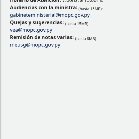
Horario de Atención:
7:00hs. a 15:00hs.
Audiencias con la ministra:
(hasta 15MB):
gabineteministerial@mopc.gov.py
Quejas y sugerencias:
(hasta 15MB)
vea@mopc.gov.py
Remisión de notas varias:
(hasta 8MB)
meusg@mopc.gov.py