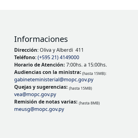
Informaciones
Dirección
: Oliva y Alberdi 411
Teléfono
:
(+595 21) 4149000
Horario de Atención:
7:00hs. a 15:00hs.
Audiencias con la ministra:
(hasta 15MB):
gabineteministerial@mopc.gov.py
Quejas y sugerencias:
(hasta 15MB)
vea@mopc.gov.py
Remisión de notas varias:
(hasta 8MB)
meusg@mopc.gov.py