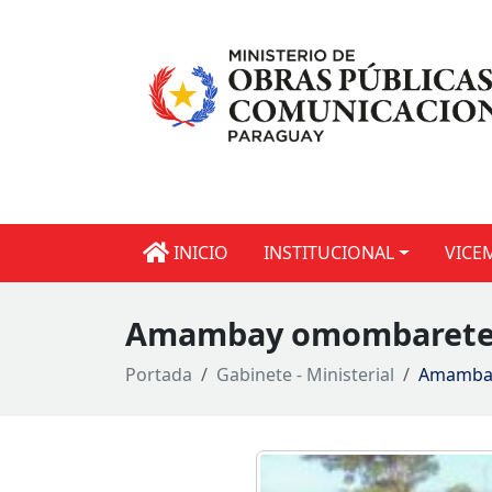
INICIO
INSTITUCIONAL
VICE
Amambay omombarete c
Portada
Gabinete - Ministerial
Amambay