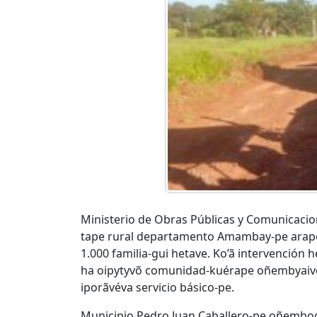
Ministerio de Obras Públicas y Comunica
tape rural departamento Amambay-pe arapo
1.000 familia-gui hetave. Ko’ã intervenció
ha oipytyvõ comunidad-kuérape oñembyaive
iporãvéva servicio básico-pe.
Municipio Pedro Juan Caballero-pe oñembo