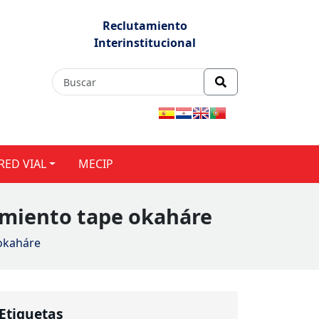
Reclutamiento
Interinstitucional
RED VIAL
MECIP
miento tape okaháre
okaháre
Etiquetas