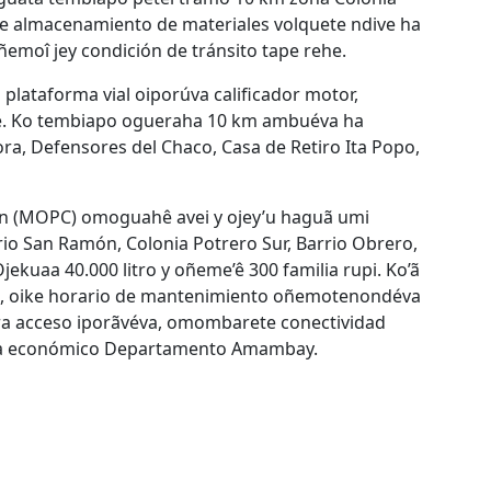
e almacenamiento de materiales volquete ndive ha
emoî jey condición de tránsito tape rehe.
lataforma vial oiporúva calificador motor,
e. Ko tembiapo ogueraha 10 km ambuéva ha
ra, Defensores del Chaco, Casa de Retiro Ita Popo,
ón (MOPC) omoguahê avei y ojey’u haguã umi
o San Ramón, Colonia Potrero Sur, Barrio Obrero,
Ojekuaa 40.000 litro y oñeme’ê 300 familia rupi. Ko’ã
, oike horario de mantenimiento oñemotenondéva
ra acceso iporãvéva, omombarete conectividad
al ha económico Departamento Amambay.