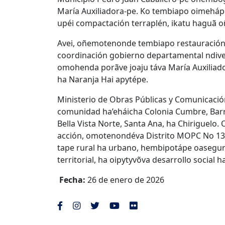
María Auxiliadora-pe. Ko tembiapo oimeháp
upéi compactación terraplén, ikatu haguã oñ
Avei, oñemotenonde tembiapo restauración p
coordinación gobierno departamental ndiv
omohenda porãve joaju táva María Auxiliado
ha Naranja Hai apytépe.
Ministerio de Obras Públicas y Comunicaci
comunidad ha’eháicha Colonia Cumbre, Barri
Bella Vista Norte, Santa Ana, ha Chiriguelo. 
acción, omotenondéva Distrito MOPC No 13
tape rural ha urbano, hembipotápe oasegu
territorial, ha oipytyvõva desarrollo soci
Fecha:
26 de enero de 2026