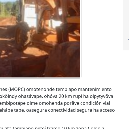
ciones (MOPC) omotenonde tembiapo mantenimiento
kõindy ohasávape, ohóva 20 km rupi ha oipytyvõva
n hembipotápe oime omohenda porãve condición vial
hápe tape, oasegura conectividad segura ha acceso
guata tembiapo peteî tramo 10 km zona Colonia