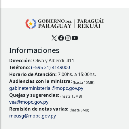
X
Facebook
Instagram
YouTube
Informaciones
Dirección
: Oliva y Alberdi 411
Teléfono
:
(+595 21) 4149000
Horario de Atención:
7:00hs. a 15:00hs.
Audiencias con la ministra:
(hasta 15MB):
gabineteministerial@mopc.gov.py
Quejas y sugerencias:
(hasta 15MB)
vea@mopc.gov.py
Remisión de notas varias:
(hasta 8MB)
meusg@mopc.gov.py