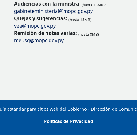
Audiencias con la ministra:
(hasta 15MB):
gabineteministerial@mopc.gov.py
Quejas y sugerencias:
(hasta 15MB)
vea@mopc.gov.py
Remisión de notas varias:
(hasta 8MB)
meusg@mopc.gov.py
uía estándar para sitios web del Gobierno - Dirección de Comuni
Politicas de Privacidad