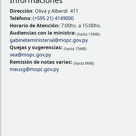
Informaciones
Dirección
: Oliva y Alberdi 411
Teléfono
:
(+595 21) 4149000
Horario de Atención:
7:00hs. a 15:00hs.
Audiencias con la ministra:
(hasta 15MB):
gabineteministerial@mopc.gov.py
Quejas y sugerencias:
(hasta 15MB)
vea@mopc.gov.py
Remisión de notas varias:
(hasta 8MB)
meusg@mopc.gov.py