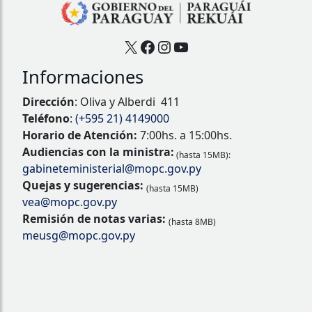
X
Facebook
Instagram
YouTube
Informaciones
Dirección
: Oliva y Alberdi 411
Teléfono
:
(+595 21) 4149000
Horario de Atención:
7:00hs. a 15:00hs.
Audiencias con la ministra:
(hasta 15MB):
gabineteministerial@mopc.gov.py
Quejas y sugerencias:
(hasta 15MB)
vea@mopc.gov.py
Remisión de notas varias:
(hasta 8MB)
meusg@mopc.gov.py