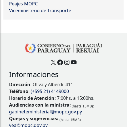
Peajes MOPC
Viceministerio de Transporte
X
Facebook
Instagram
YouTube
Informaciones
Dirección
: Oliva y Alberdi 411
Teléfono
:
(+595 21) 4149000
Horario de Atención:
7:00hs. a 15:00hs.
Audiencias con la ministra:
(hasta 15MB):
gabineteministerial@mopc.gov.py
Quejas y sugerencias:
(hasta 15MB)
vea@mopc.gov.py