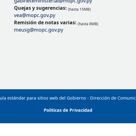
gabineteministerial@mopc.gov.py
Quejas y sugerencias:
(hasta 15MB)
vea@mopc.gov.py
Remisión de notas varias:
(hasta 8MB)
meusg@mopc.gov.py
uía estándar para sitios web del Gobierno - Dirección de Comuni
Politicas de Privacidad