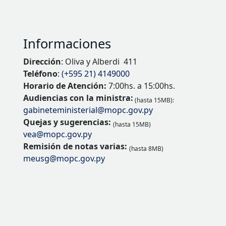
Informaciones
Dirección
: Oliva y Alberdi 411
Teléfono
:
(+595 21) 4149000
Horario de Atención:
7:00hs. a 15:00hs.
Audiencias con la ministra:
(hasta 15MB):
gabineteministerial@mopc.gov.py
Quejas y sugerencias:
(hasta 15MB)
vea@mopc.gov.py
Remisión de notas varias:
(hasta 8MB)
meusg@mopc.gov.py