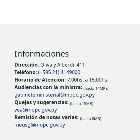
Informaciones
Dirección
: Oliva y Alberdi 411
Teléfono
:
(+595 21) 4149000
Horario de Atención:
7:00hs. a 15:00hs.
Audiencias con la ministra:
(hasta 15MB):
gabineteministerial@mopc.gov.py
Quejas y sugerencias:
(hasta 15MB)
vea@mopc.gov.py
Remisión de notas varias:
(hasta 8MB)
meusg@mopc.gov.py