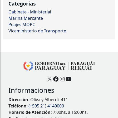
Categorías
Gabinete - Ministerial
Marina Mercante
Peajes MOPC
Viceministerio de Transporte
X
Facebook
Instagram
YouTube
Informaciones
Dirección
: Oliva y Alberdi 411
Teléfono
:
(+595 21) 4149000
Horario de Atención:
7:00hs. a 15:00hs.