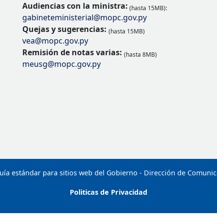
Audiencias con la ministra:
(hasta 15MB):
gabineteministerial@mopc.gov.py
Quejas y sugerencias:
(hasta 15MB)
vea@mopc.gov.py
Remisión de notas varias:
(hasta 8MB)
meusg@mopc.gov.py
uía estándar para sitios web del Gobierno - Dirección de Comuni
Politicas de Privacidad