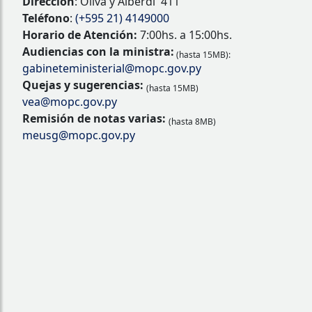
Dirección
: Oliva y Alberdi 411
Teléfono
:
(+595 21) 4149000
Horario de Atención:
7:00hs. a 15:00hs.
Audiencias con la ministra:
(hasta 15MB):
gabineteministerial@mopc.gov.py
Quejas y sugerencias:
(hasta 15MB)
vea@mopc.gov.py
Remisión de notas varias:
(hasta 8MB)
meusg@mopc.gov.py