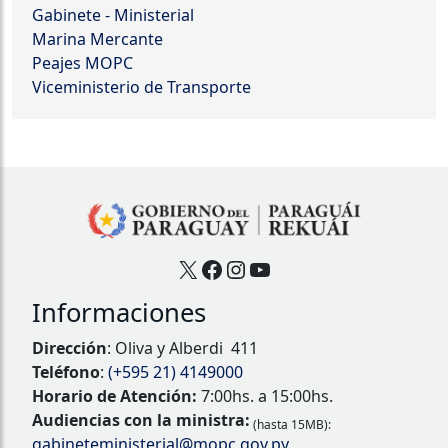
Gabinete - Ministerial
Marina Mercante
Peajes MOPC
Viceministerio de Transporte
X
Facebook
Instagram
YouTube
Informaciones
Dirección
: Oliva y Alberdi 411
Teléfono
:
(+595 21) 4149000
Horario de Atención:
7:00hs. a 15:00hs.
Audiencias con la ministra:
(hasta 15MB):
gabineteministerial@mopc.gov.py