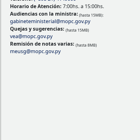
Horario de Atención:
7:00hs. a 15:00hs.
Audiencias con la ministra:
(hasta 15MB):
gabineteministerial@mopc.gov.py
Quejas y sugerencias:
(hasta 15MB)
vea@mopc.gov.py
Remisión de notas varias:
(hasta 8MB)
meusg@mopc.gov.py