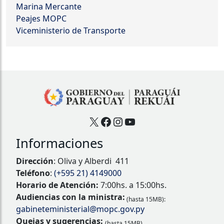
Marina Mercante
Peajes MOPC
Viceministerio de Transporte
X
Facebook
Instagram
YouTube
Informaciones
Dirección
: Oliva y Alberdi 411
Teléfono
:
(+595 21) 4149000
Horario de Atención:
7:00hs. a 15:00hs.
Audiencias con la ministra:
(hasta 15MB):
gabineteministerial@mopc.gov.py
Quejas y sugerencias:
(hasta 15MB)