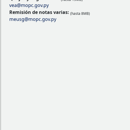
vea@mopc.gov.py
Remisión de notas varias:
(hasta 8MB)
meusg@mopc.gov.py