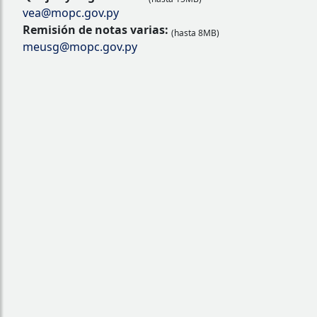
vea@mopc.gov.py
Remisión de notas varias:
(hasta 8MB)
meusg@mopc.gov.py