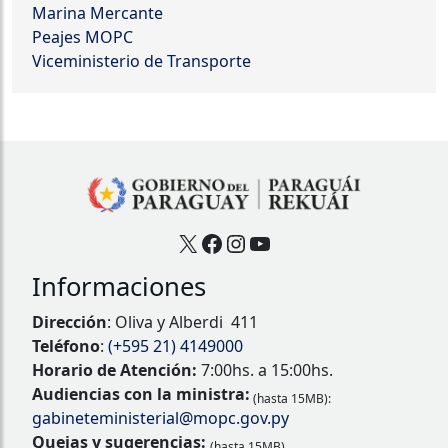
Marina Mercante
Peajes MOPC
Viceministerio de Transporte
X
Facebook
Instagram
YouTube
Informaciones
Dirección
: Oliva y Alberdi 411
Teléfono
:
(+595 21) 4149000
Horario de Atención:
7:00hs. a 15:00hs.
Audiencias con la ministra:
(hasta 15MB):
gabineteministerial@mopc.gov.py
Quejas y sugerencias:
(hasta 15MB)