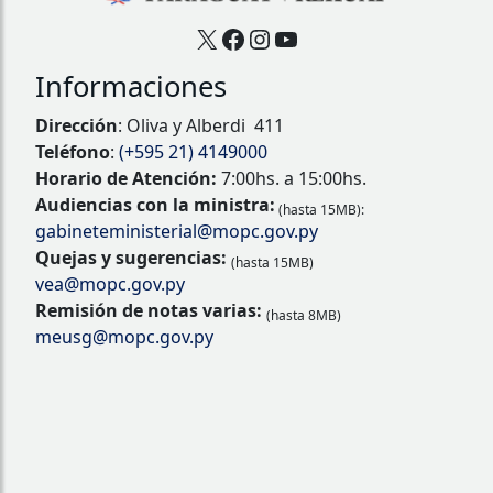
X
Facebook
Instagram
YouTube
Informaciones
Dirección
: Oliva y Alberdi 411
Teléfono
:
(+595 21) 4149000
Horario de Atención:
7:00hs. a 15:00hs.
Audiencias con la ministra:
(hasta 15MB):
gabineteministerial@mopc.gov.py
Quejas y sugerencias:
(hasta 15MB)
vea@mopc.gov.py
Remisión de notas varias:
(hasta 8MB)
meusg@mopc.gov.py