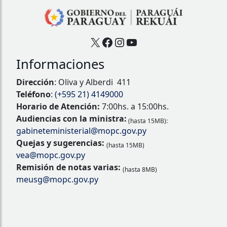
X
Facebook
Instagram
YouTube
Informaciones
Dirección
: Oliva y Alberdi 411
Teléfono
:
(+595 21) 4149000
Horario de Atención:
7:00hs. a 15:00hs.
Audiencias con la ministra:
(hasta 15MB):
gabineteministerial@mopc.gov.py
Quejas y sugerencias:
(hasta 15MB)
vea@mopc.gov.py
Remisión de notas varias:
(hasta 8MB)
meusg@mopc.gov.py