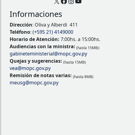
X
Facebook
Instagram
YouTube
Informaciones
Dirección
: Oliva y Alberdi 411
Teléfono
:
(+595 21) 4149000
Horario de Atención:
7:00hs. a 15:00hs.
Audiencias con la ministra:
(hasta 15MB):
gabineteministerial@mopc.gov.py
Quejas y sugerencias:
(hasta 15MB)
vea@mopc.gov.py
Remisión de notas varias:
(hasta 8MB)
meusg@mopc.gov.py