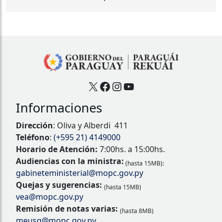
X
Facebook
Instagram
YouTube
Informaciones
Dirección
: Oliva y Alberdi 411
Teléfono
:
(+595 21) 4149000
Horario de Atención:
7:00hs. a 15:00hs.
Audiencias con la ministra:
(hasta 15MB):
gabineteministerial@mopc.gov.py
Quejas y sugerencias:
(hasta 15MB)
vea@mopc.gov.py
Remisión de notas varias:
(hasta 8MB)
meusg@mopc.gov.py