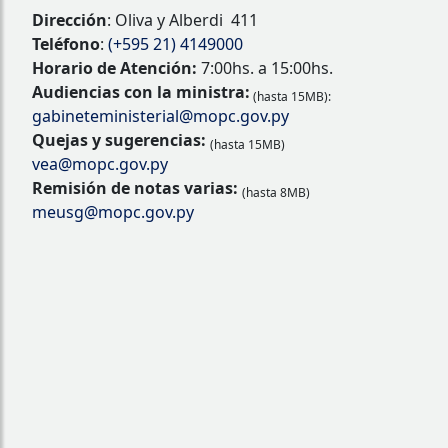
Dirección
: Oliva y Alberdi 411
Teléfono
:
(+595 21) 4149000
Horario de Atención:
7:00hs. a 15:00hs.
Audiencias con la ministra:
(hasta 15MB):
gabineteministerial@mopc.gov.py
Quejas y sugerencias:
(hasta 15MB)
vea@mopc.gov.py
Remisión de notas varias:
(hasta 8MB)
meusg@mopc.gov.py