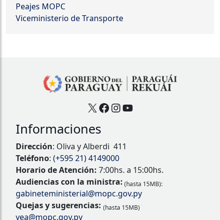
Peajes MOPC
Viceministerio de Transporte
X
Facebook
Instagram
YouTube
Informaciones
Dirección
: Oliva y Alberdi 411
Teléfono
:
(+595 21) 4149000
Horario de Atención:
7:00hs. a 15:00hs.
Audiencias con la ministra:
(hasta 15MB):
gabineteministerial@mopc.gov.py
Quejas y sugerencias:
(hasta 15MB)
vea@mopc.gov.py