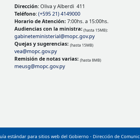
Dirección
: Oliva y Alberdi 411
Teléfono
:
(+595 21) 4149000
Horario de Atención:
7:00hs. a 15:00hs.
Audiencias con la ministra:
(hasta 15MB):
gabineteministerial@mopc.gov.py
Quejas y sugerencias:
(hasta 15MB)
vea@mopc.gov.py
Remisión de notas varias:
(hasta 8MB)
meusg@mopc.gov.py
uía estándar para sitios web del Gobierno - Dirección de Comuni