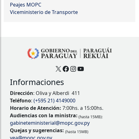
Peajes MOPC
Viceministerio de Transporte
X
Facebook
Instagram
YouTube
Informaciones
Dirección
: Oliva y Alberdi 411
Teléfono
:
(+595 21) 4149000
Horario de Atención:
7:00hs. a 15:00hs.
Audiencias con la ministra:
(hasta 15MB):
gabineteministerial@mopc.gov.py
Quejas y sugerencias:
(hasta 15MB)
vea@mopc.gov.py