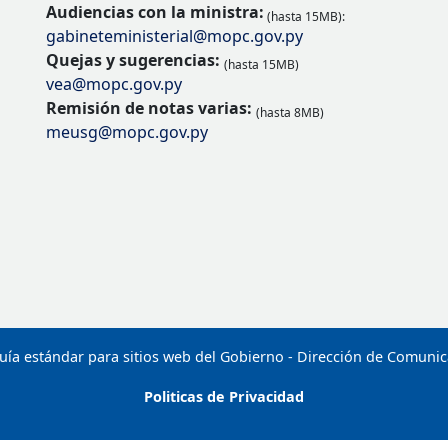
Audiencias con la ministra:
(hasta 15MB):
gabineteministerial@mopc.gov.py
Quejas y sugerencias:
(hasta 15MB)
vea@mopc.gov.py
Remisión de notas varias:
(hasta 8MB)
meusg@mopc.gov.py
uía estándar para sitios web del Gobierno - Dirección de Comuni
Politicas de Privacidad