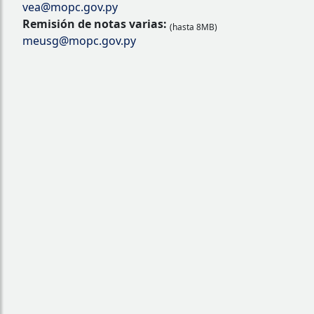
vea@mopc.gov.py
Remisión de notas varias:
(hasta 8MB)
meusg@mopc.gov.py