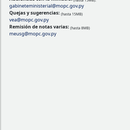
(hasta 15MB):
gabineteministerial@mopc.gov.py
Quejas y sugerencias:
(hasta 15MB)
vea@mopc.gov.py
Remisión de notas varias:
(hasta 8MB)
meusg@mopc.gov.py