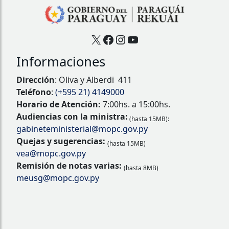
X
Facebook
Instagram
YouTube
Informaciones
Dirección
: Oliva y Alberdi 411
Teléfono
:
(+595 21) 4149000
Horario de Atención:
7:00hs. a 15:00hs.
Audiencias con la ministra:
(hasta 15MB):
gabineteministerial@mopc.gov.py
Quejas y sugerencias:
(hasta 15MB)
vea@mopc.gov.py
Remisión de notas varias:
(hasta 8MB)
meusg@mopc.gov.py