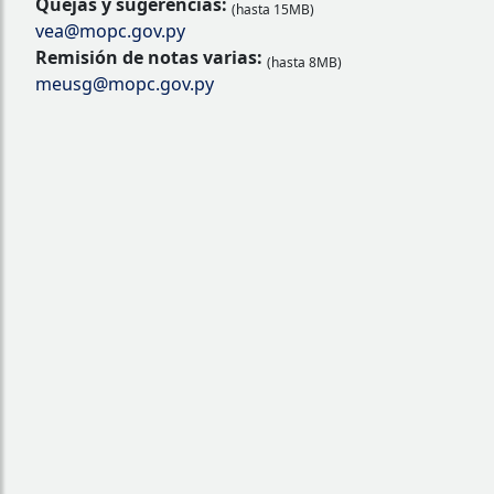
Quejas y sugerencias:
(hasta 15MB)
vea@mopc.gov.py
Remisión de notas varias:
(hasta 8MB)
meusg@mopc.gov.py