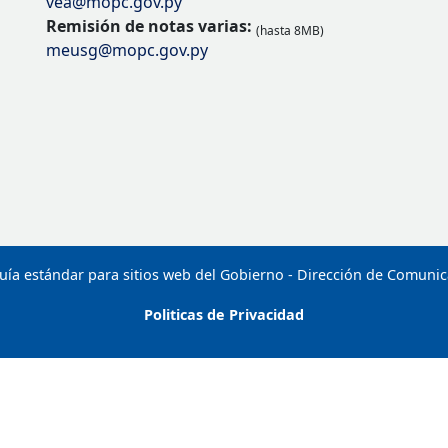
vea@mopc.gov.py
Remisión de notas varias:
(hasta 8MB)
meusg@mopc.gov.py
uía estándar para sitios web del Gobierno - Dirección de Comuni
Politicas de Privacidad