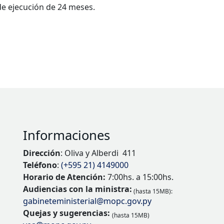
de ejecución de 24 meses.
Informaciones
Dirección
: Oliva y Alberdi 411
Teléfono
:
(+595 21) 4149000
Horario de Atención:
7:00hs. a 15:00hs.
Audiencias con la ministra:
(hasta 15MB):
gabineteministerial@mopc.gov.py
Quejas y sugerencias:
(hasta 15MB)