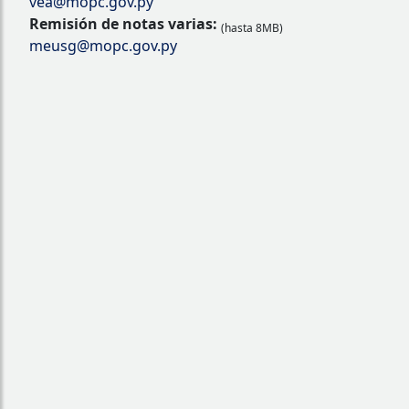
vea@mopc.gov.py
Remisión de notas varias:
(hasta 8MB)
meusg@mopc.gov.py