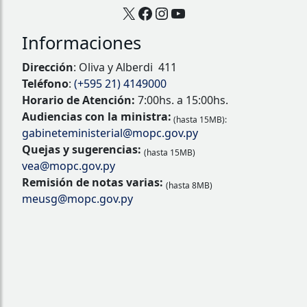
X
Facebook
Instagram
YouTube
Informaciones
Dirección
: Oliva y Alberdi 411
Teléfono
:
(+595 21) 4149000
Horario de Atención:
7:00hs. a 15:00hs.
Audiencias con la ministra:
(hasta 15MB):
gabineteministerial@mopc.gov.py
Quejas y sugerencias:
(hasta 15MB)
vea@mopc.gov.py
Remisión de notas varias:
(hasta 8MB)
meusg@mopc.gov.py