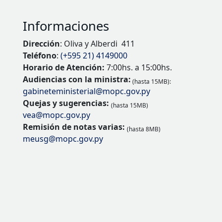
Informaciones
Dirección
: Oliva y Alberdi 411
Teléfono
:
(+595 21) 4149000
Horario de Atención:
7:00hs. a 15:00hs.
Audiencias con la ministra:
(hasta 15MB):
gabineteministerial@mopc.gov.py
Quejas y sugerencias:
(hasta 15MB)
vea@mopc.gov.py
Remisión de notas varias:
(hasta 8MB)
meusg@mopc.gov.py