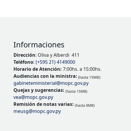
Informaciones
Dirección
: Oliva y Alberdi 411
Teléfono
:
(+595 21) 4149000
Horario de Atención:
7:00hs. a 15:00hs.
Audiencias con la ministra:
(hasta 15MB):
gabineteministerial@mopc.gov.py
Quejas y sugerencias:
(hasta 15MB)
vea@mopc.gov.py
Remisión de notas varias:
(hasta 8MB)
meusg@mopc.gov.py