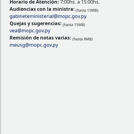
Horario de Atención:
7:00hs. a 15:00hs.
Audiencias con la ministra:
(hasta 15MB):
gabineteministerial@mopc.gov.py
Quejas y sugerencias:
(hasta 15MB)
vea@mopc.gov.py
Remisión de notas varias:
(hasta 8MB)
meusg@mopc.gov.py