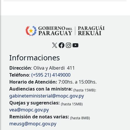
X
Facebook
Instagram
YouTube
Informaciones
Dirección
: Oliva y Alberdi 411
Teléfono
:
(+595 21) 4149000
Horario de Atención:
7:00hs. a 15:00hs.
Audiencias con la ministra:
(hasta 15MB):
gabineteministerial@mopc.gov.py
Quejas y sugerencias:
(hasta 15MB)
vea@mopc.gov.py
Remisión de notas varias:
(hasta 8MB)
meusg@mopc.gov.py