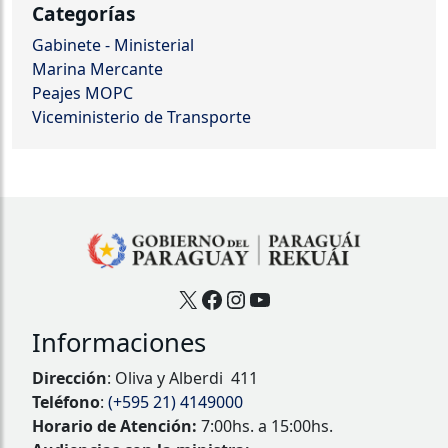
Categorías
Gabinete - Ministerial
Marina Mercante
Peajes MOPC
Viceministerio de Transporte
X
Facebook
Instagram
YouTube
Informaciones
Dirección
: Oliva y Alberdi 411
Teléfono
:
(+595 21) 4149000
Horario de Atención:
7:00hs. a 15:00hs.