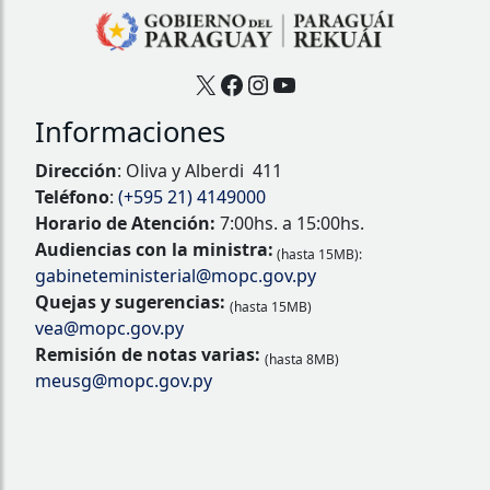
X
Facebook
Instagram
YouTube
Informaciones
Dirección
: Oliva y Alberdi 411
Teléfono
:
(+595 21) 4149000
Horario de Atención:
7:00hs. a 15:00hs.
Audiencias con la ministra:
(hasta 15MB):
gabineteministerial@mopc.gov.py
Quejas y sugerencias:
(hasta 15MB)
vea@mopc.gov.py
Remisión de notas varias:
(hasta 8MB)
meusg@mopc.gov.py