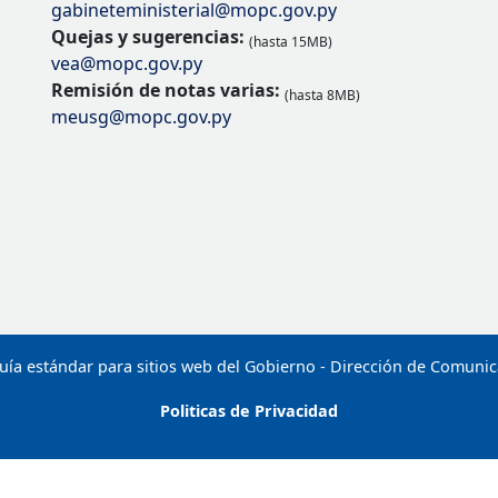
gabineteministerial@mopc.gov.py
Quejas y sugerencias:
(hasta 15MB)
vea@mopc.gov.py
Remisión de notas varias:
(hasta 8MB)
meusg@mopc.gov.py
uía estándar para sitios web del Gobierno - Dirección de Comuni
Politicas de Privacidad