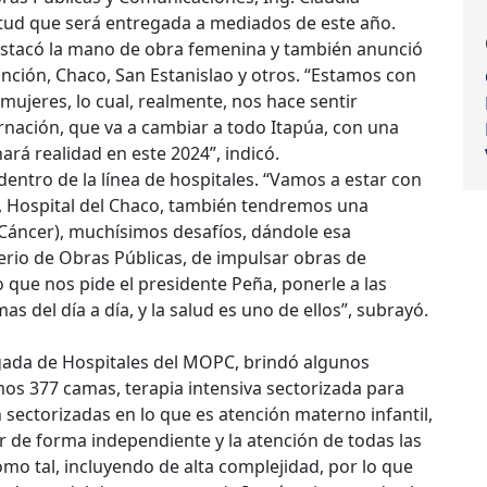
itud que será entregada a mediados de este año.
destacó la mano de obra femenina y también anunció
nción, Chaco, San Estanislao y otros. “Estamos con
ujeres, lo cual, realmente, nos hace sentir
rnación, que va a cambiar a todo Itapúa, con una
ará realidad en este 2024”, indicó.
ntro de la línea de hospitales. “Vamos a estar con
n, Hospital del Chaco, también tendremos una
 Cáncer), muchísimos desafíos, dándole esa
erio de Obras Públicas, de impulsar obras de
o que nos pide el presidente Peña, ponerle a las
s del día a día, y la salud es uno de ellos”, subrayó.
argada de Hospitales del MOPC, brindó algunos
emos 377 camas, terapia intensiva sectorizada para
 sectorizadas en lo que es atención materno infantil,
r de forma independiente y la atención de todas las
omo tal, incluyendo de alta complejidad, por lo que