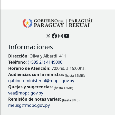
X
Facebook
Instagram
YouTube
Informaciones
Dirección
: Oliva y Alberdi 411
Teléfono
:
(+595 21) 4149000
Horario de Atención:
7:00hs. a 15:00hs.
Audiencias con la ministra:
(hasta 15MB):
gabineteministerial@mopc.gov.py
Quejas y sugerencias:
(hasta 15MB)
vea@mopc.gov.py
Remisión de notas varias:
(hasta 8MB)
meusg@mopc.gov.py