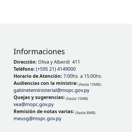
Informaciones
Dirección
: Oliva y Alberdi 411
Teléfono
:
(+595 21) 4149000
Horario de Atención:
7:00hs. a 15:00hs.
Audiencias con la ministra:
(hasta 15MB):
gabineteministerial@mopc.gov.py
Quejas y sugerencias:
(hasta 15MB)
vea@mopc.gov.py
Remisión de notas varias:
(hasta 8MB)
meusg@mopc.gov.py