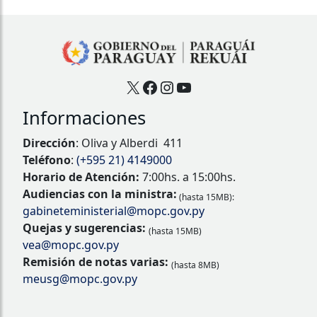
X
Facebook
Instagram
YouTube
Informaciones
Dirección
: Oliva y Alberdi 411
Teléfono
:
(+595 21) 4149000
Horario de Atención:
7:00hs. a 15:00hs.
Audiencias con la ministra:
(hasta 15MB):
gabineteministerial@mopc.gov.py
Quejas y sugerencias:
(hasta 15MB)
vea@mopc.gov.py
Remisión de notas varias:
(hasta 8MB)
meusg@mopc.gov.py