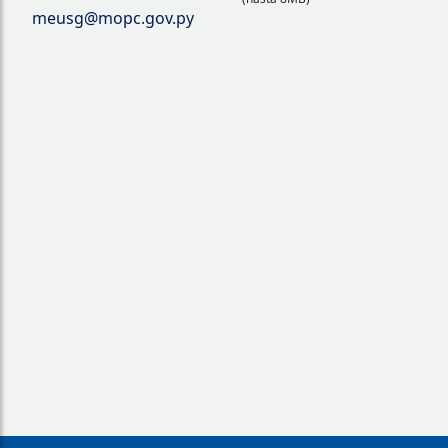
meusg@mopc.gov.py