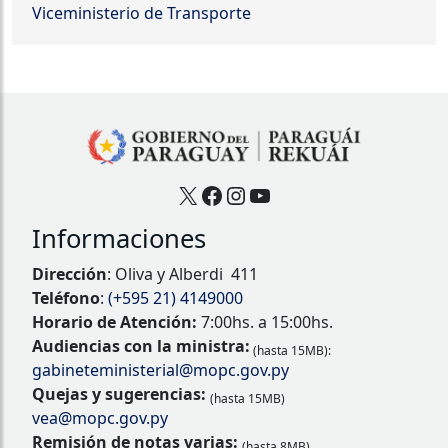
Viceministerio de Transporte
X
Facebook
Instagram
YouTube
Informaciones
Dirección
: Oliva y Alberdi 411
Teléfono
:
(+595 21) 4149000
Horario de Atención:
7:00hs. a 15:00hs.
Audiencias con la ministra:
(hasta 15MB):
gabineteministerial@mopc.gov.py
Quejas y sugerencias:
(hasta 15MB)
vea@mopc.gov.py
Remisión de notas varias:
(hasta 8MB)