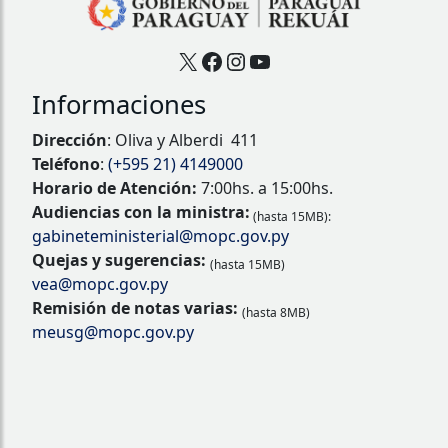
X
Facebook
Instagram
YouTube
Informaciones
Dirección
: Oliva y Alberdi 411
Teléfono
:
(+595 21) 4149000
Horario de Atención:
7:00hs. a 15:00hs.
Audiencias con la ministra:
(hasta 15MB):
gabineteministerial@mopc.gov.py
Quejas y sugerencias:
(hasta 15MB)
vea@mopc.gov.py
Remisión de notas varias:
(hasta 8MB)
meusg@mopc.gov.py