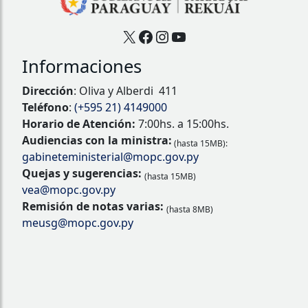
X
Facebook
Instagram
YouTube
Informaciones
Dirección
: Oliva y Alberdi 411
Teléfono
:
(+595 21) 4149000
Horario de Atención:
7:00hs. a 15:00hs.
Audiencias con la ministra:
(hasta 15MB):
gabineteministerial@mopc.gov.py
Quejas y sugerencias:
(hasta 15MB)
vea@mopc.gov.py
Remisión de notas varias:
(hasta 8MB)
meusg@mopc.gov.py