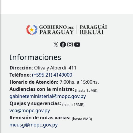
X
Facebook
Instagram
YouTube
Informaciones
Dirección
: Oliva y Alberdi 411
Teléfono
:
(+595 21) 4149000
Horario de Atención:
7:00hs. a 15:00hs.
Audiencias con la ministra:
(hasta 15MB):
gabineteministerial@mopc.gov.py
Quejas y sugerencias:
(hasta 15MB)
vea@mopc.gov.py
Remisión de notas varias:
(hasta 8MB)
meusg@mopc.gov.py