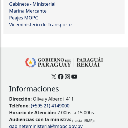
Gabinete - Ministerial
Marina Mercante
Peajes MOPC
Viceministerio de Transporte
X
Facebook
Instagram
YouTube
Informaciones
Dirección
: Oliva y Alberdi 411
Teléfono
:
(+595 21) 4149000
Horario de Atención:
7:00hs. a 15:00hs.
Audiencias con la ministra:
(hasta 15MB):
gabineteministerial@mopc.gov.py